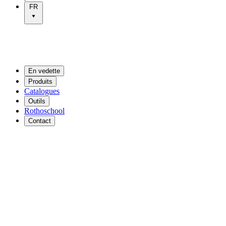
FR
En vedette
Produits
Catalogues
Outils
Rothoschool
Contact