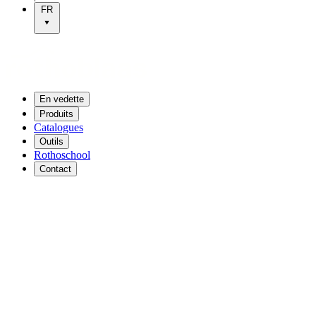
FR
En vedette
Produits
Catalogues
Outils
Rothoschool
Contact