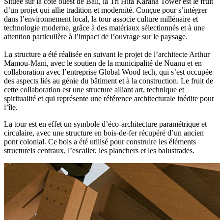
Située sur la côte ouest de Bali, la
Tri Hita Karana Tower
est le fruit
d’un projet qui allie tradition et modernité. Conçue pour s’intégrer
dans l’environnement local, la tour
associe culture millénaire et
technologie moderne
, grâce à des matériaux sélectionnés et à une
attention particulière à l’impact de l’ouvrage sur le paysage.
La structure a été réalisée en suivant le projet
de l’architecte Arthur
Mamou-Mani
, avec le soutien de la municipalité de
Nuanu
et en
collaboration avec l’entreprise
Global Wood tech
, qui s’est occupée
des aspects liés au génie du bâtiment et à la construction. Le fruit de
cette collaboration est une structure
alliant art, technique et
spiritualité
et qui représente une
référence architecturale
inédite pour
l’île.
La tour est en effet un symbole d’éco-architecture paramétrique et
circulaire,
avec une structure en bois-de-fer récupéré d’un ancien
pont colonial
. Ce bois a été utilisé
pour construire les éléments
structurels centraux, l’escalier, les planchers et les balustrades
.