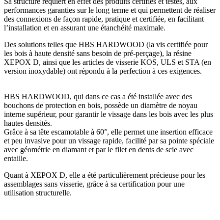
Sa structure requiert en effet des
produits certifiés et testés, aux
performances garanties sur le long terme
et qui permettent de réaliser
des connexions de façon rapide, pratique et certifiée, en facilitant
l’installation et en assurant une étanchéité maximale.
Des solutions telles que HBS HARDWOOD (la vis certifiée pour
les bois à haute densité
sans besoin de pré-perçage),
la résine
XEPOX D
, ainsi que les articles de visserie
KOS, ULS et STA (en
version inoxydable)
ont répondu à la perfection à ces exigences.
HBS HARDWOOD, qui dans ce cas a été installée avec des
bouchons de protection en bois, possède un diamètre de noyau
interne supérieur
, pour garantir le vissage dans les bois avec les plus
hautes densités.
Grâce à sa tête escamotable à 60°, elle permet une insertion efficace
et peu invasive pour un vissage rapide, facilité par sa
pointe spéciale
avec géométrie en diamant et par le filet en dents de scie
avec
entaille.
Quant à
XEPOX D
, elle a été particulièrement précieuse pour les
assemblages sans visserie, grâce à sa certification pour une
utilisation structurelle.