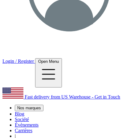
Login / Register
Open Menu
Fast delivery from US Warehouse - Get in Touch
Nos marques
Blog
Société
Évènements
Carrières
|