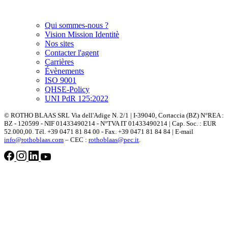
Qui sommes-nous ?
Vision Mission Identitè
Nos sites
Contacter l'agent
Carrières
Évènements
ISO 9001
QHSE-Policy
UNI PdR 125:2022
© ROTHO BLAAS SRL Via dell'Adige N. 2/1 | I-39040, Cortaccia (BZ) N°REA :
BZ - 120599 - NIF 01433490214 - N°TVA IT 01433490214 | Cap. Soc. : EUR
52.000,00. Tél. +39 0471 81 84 00 - Fax. +39 0471 81 84 84 | E-mail
info@rothoblaas.com
– CEC :
rothoblaas@pec.it
.