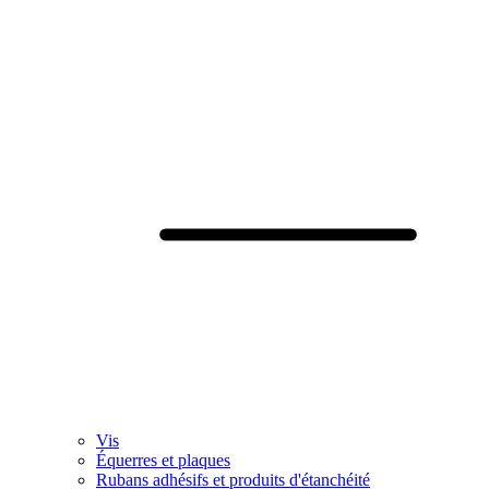
Vis
Équerres et plaques
Rubans adhésifs et produits d'étanchéité