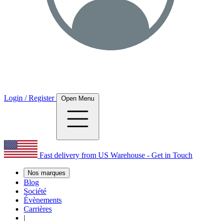
Login / Register
Open Menu
Fast delivery from US Warehouse - Get in Touch
Nos marques
Blog
Société
Évènements
Carrières
|