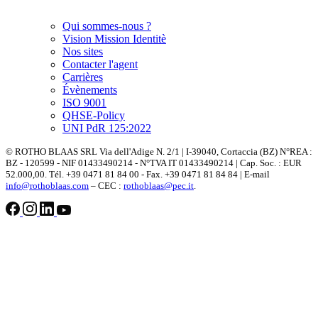
Qui sommes-nous ?
Vision Mission Identitè
Nos sites
Contacter l'agent
Carrières
Évènements
ISO 9001
QHSE-Policy
UNI PdR 125:2022
© ROTHO BLAAS SRL Via dell'Adige N. 2/1 | I-39040, Cortaccia (BZ) N°REA :
BZ - 120599 - NIF 01433490214 - N°TVA IT 01433490214 | Cap. Soc. : EUR
52.000,00. Tél. +39 0471 81 84 00 - Fax. +39 0471 81 84 84 | E-mail
info@rothoblaas.com
– CEC :
rothoblaas@pec.it
.