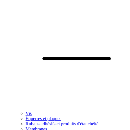
Vis
Équerres et plaques
Rubans adhésifs et produits d'étanchéité
Membranes