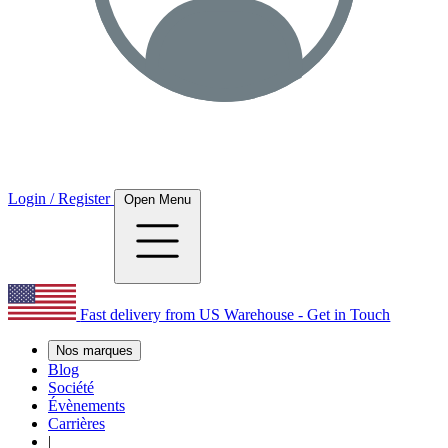
Login / Register
Open Menu
Fast delivery from US Warehouse - Get in Touch
Nos marques
Blog
Société
Évènements
Carrières
|