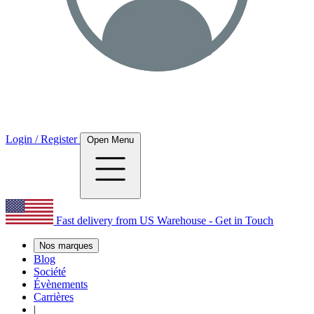
Login / Register
Open Menu
Fast delivery from US Warehouse - Get in Touch
Nos marques
Blog
Société
Évènements
Carrières
|