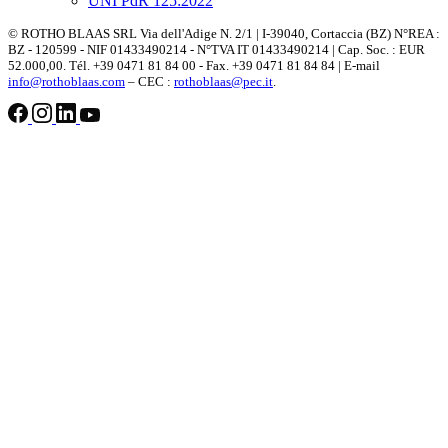
UNI PdR 125:2022
© ROTHO BLAAS SRL Via dell'Adige N. 2/1 | I-39040, Cortaccia (BZ) N°REA :
BZ - 120599 - NIF 01433490214 - N°TVA IT 01433490214 | Cap. Soc. : EUR
52.000,00. Tél. +39 0471 81 84 00 - Fax. +39 0471 81 84 84 | E-mail
info@rothoblaas.com
– CEC :
rothoblaas@pec.it
.