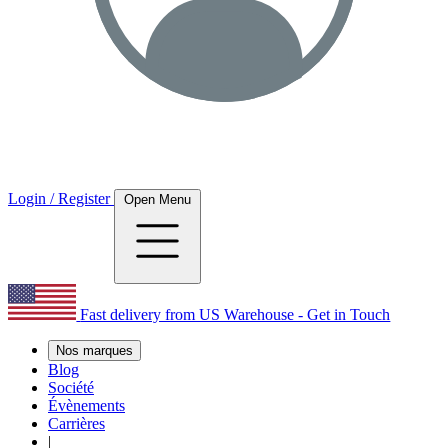
Login / Register
Open Menu
Fast delivery from US Warehouse - Get in Touch
Nos marques
Blog
Société
Évènements
Carrières
|