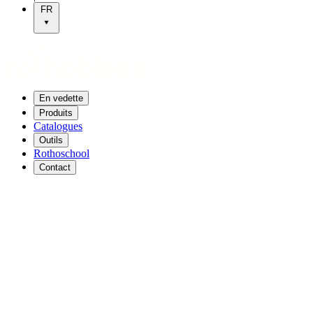
FR
En vedette
Produits
Catalogues
Outils
Rothoschool
Contact