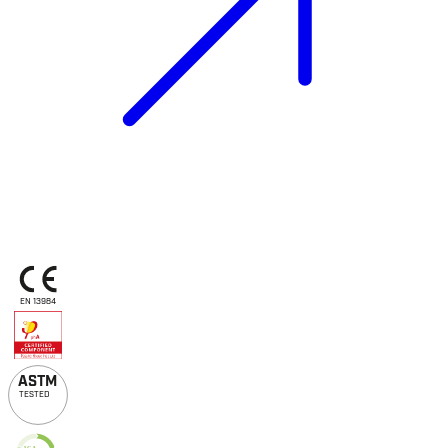
EN 13984
A
S
TM
TESTED