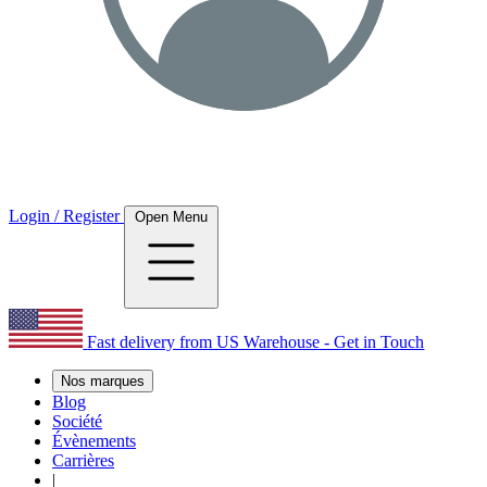
Login / Register
Open Menu
Fast delivery from US Warehouse - Get in Touch
Nos marques
Blog
Société
Évènements
Carrières
|