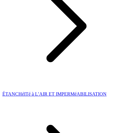
ÉTANCHéITé à L’AIR ET IMPERMéABILISATION