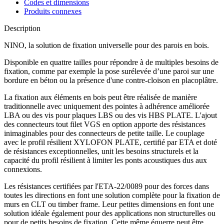
Codes et dimensions
Produits connexes
Description
NINO, la solution de fixation universelle pour des parois en bois.
Disponible en
quattre tailles
pour répondre à de multiples besoins de
fixation, comme par exemple la pose surélevée d’une paroi sur une
bordure en béton ou la présence d'une contre-cloison en placoplâtre.
La fixation aux éléments en bois peut être réalisée de manière
traditionnelle avec uniquement des pointes à adhérence améliorée
LBA ou des vis pour plaques LBS ou des vis HBS PLATE. L'ajout
des
connecteurs tout filet VGS en option
apporte des résistances
inimaginables pour des connecteurs de petite taille. Le couplage
avec le
profil résilient XYLOFON PLATE, certifié par ETA et doté
de résistances exceptionnelles
, unit les besoins structurels et la
capacité du profil résilient à limiter les ponts acoustiques dus aux
connexions.
Les résistances certifiées par l'ETA-22/0089 pour des
forces dans
toutes les directions
en font une solution complète pour la fixation de
murs en CLT ou timber frame
. Leur petites dimensions en font une
solution
idéale également pour des applications non structurelles
ou
pour de petits besoins de fixation. Cette même équerre peut être