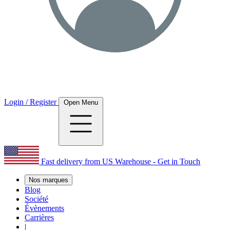
Login / Register
Open Menu
Fast delivery from US Warehouse - Get in Touch
Nos marques
Blog
Société
Évènements
Carrières
|