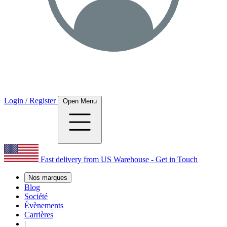
Login / Register
Open Menu
Fast delivery from US Warehouse - Get in Touch
Nos marques
Blog
Société
Évènements
Carrières
|