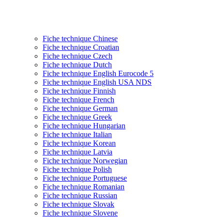
Fiche technique Chinese
Fiche technique Croatian
Fiche technique Czech
Fiche technique Dutch
Fiche technique English Eurocode 5
Fiche technique English USA NDS
Fiche technique Finnish
Fiche technique French
Fiche technique German
Fiche technique Greek
Fiche technique Hungarian
Fiche technique Italian
Fiche technique Korean
Fiche technique Latvia
Fiche technique Norwegian
Fiche technique Polish
Fiche technique Portuguese
Fiche technique Romanian
Fiche technique Russian
Fiche technique Slovak
Fiche technique Slovene