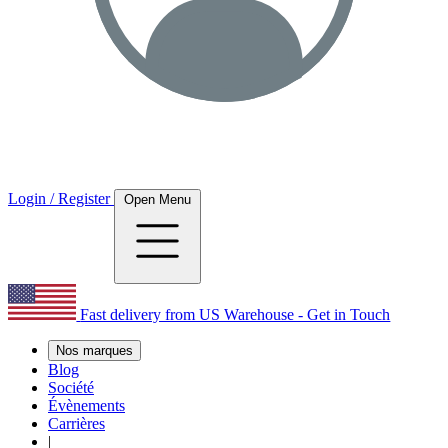
Login / Register
Open Menu
Fast delivery from US Warehouse - Get in Touch
Nos marques
Blog
Société
Évènements
Carrières
|