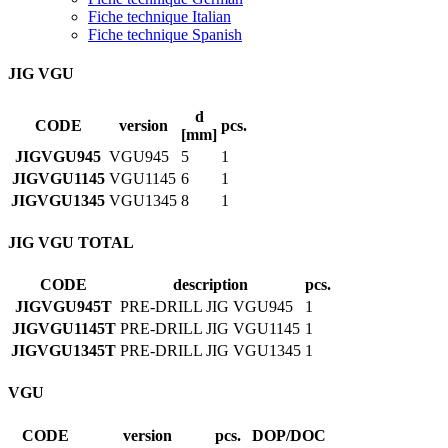
Fiche technique Italian
Fiche technique Spanish
JIG VGU
d
CODE
version
pcs.
[mm]
JIGVGU945
VGU945
5
1
JIGVGU1145
VGU1145
6
1
JIGVGU1345
VGU1345
8
1
JIG VGU TOTAL
CODE
description
pcs.
JIGVGU945T
PRE-DRILL JIG VGU945
1
JIGVGU1145T
PRE-DRILL JIG VGU1145
1
JIGVGU1345T
PRE-DRILL JIG VGU1345
1
VGU
CODE
version
pcs.
DOP/DOC