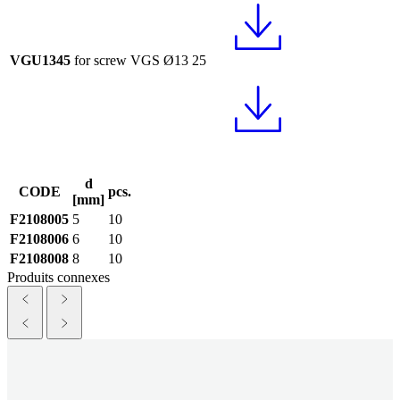
VGU1345
for screw VGS Ø13
25
d
CODE
pcs.
[mm]
F2108005
5
10
F2108006
6
10
F2108008
8
10
Produits connexes