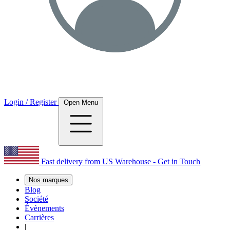
Login / Register
Open Menu
Fast delivery from US Warehouse - Get in Touch
Nos marques
Blog
Société
Évènements
Carrières
|