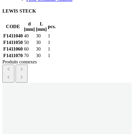
LEWIS STECK
d
L
CODE
pcs.
[mm]
[mm]
F1411040
40
30
1
F1411050
50
30
1
F1411060
60
30
1
F1411070
70
30
1
Produits connexes