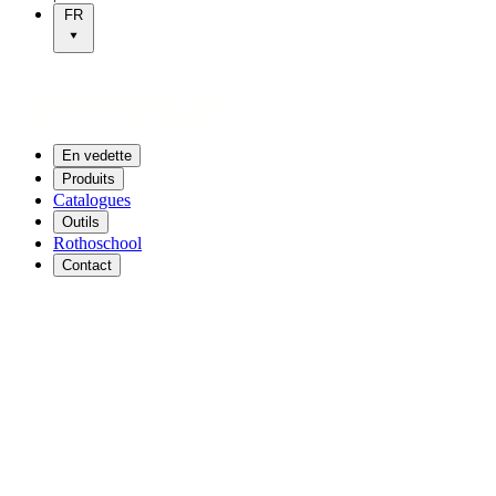
FR
En vedette
Produits
Catalogues
Outils
Rothoschool
Contact