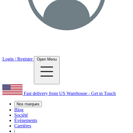
Login / Register
Open Menu
Fast delivery from US Warehouse - Get in Touch
Nos marques
Blog
Société
Évènements
Carrières
|