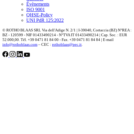
Évènements
ISO 9001
QHSE-Policy
UNI PdR 125:2022
© ROTHO BLAAS SRL Via dell'Adige N. 2/1 | I-39040, Cortaccia (BZ) N°REA :
BZ - 120599 - NIF 01433490214 - N°TVA IT 01433490214 | Cap. Soc. : EUR
52.000,00. Tél. +39 0471 81 84 00 - Fax. +39 0471 81 84 84 | E-mail
info@rothoblaas.com
– CEC :
rothoblaas@pec.it
.