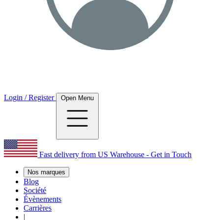
Login / Register
Open Menu
Fast delivery from US Warehouse - Get in Touch
Nos marques
Blog
Société
Évènements
Carrières
|