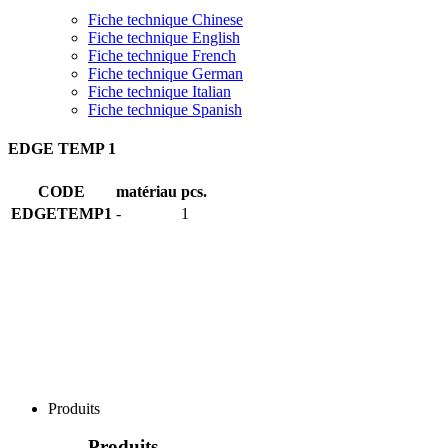
Fiche technique Chinese
Fiche technique English
Fiche technique French
Fiche technique German
Fiche technique Italian
Fiche technique Spanish
EDGE TEMP 1
CODE
matériau
pcs.
EDGETEMP1
-
1
Produits
Produits