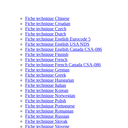
Fiche technique Chinese
Fiche technique Croatian
Fiche technique Czech
Fiche technique Dutch
Fiche technique English Eurocode 5
Fiche technique English USA NDS
Fiche technique English Canada CSA-086
Fiche technique Finnish
Fiche technique French
Fiche technique French Canada CSA-086
Fiche technique German
Fiche technique Greek
Fiche technique Hungarian
Fiche technique Italian
Fiche technique Korean
Fiche technique Norwegian
Fiche technique Polish
Fiche technique Portuguese
Fiche technique Romanian
Fiche technique Russian
Fiche technique Slovak
Fiche technique Slovene