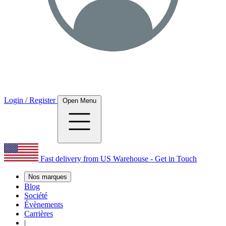
Login / Register
Open Menu
Fast delivery from US Warehouse - Get in Touch
Nos marques
Blog
Société
Évènements
Carrières
|