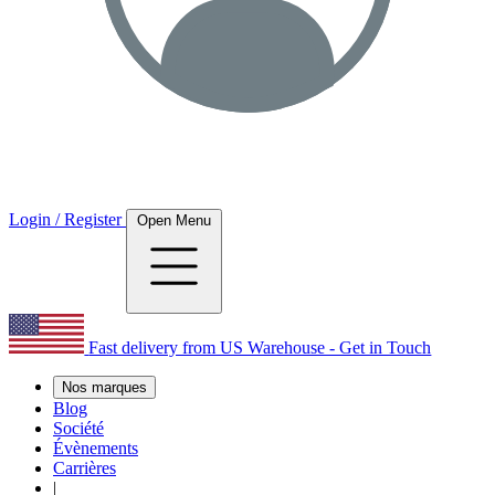
Login / Register
Open Menu
Fast delivery from US Warehouse - Get in Touch
Nos marques
Blog
Société
Évènements
Carrières
|